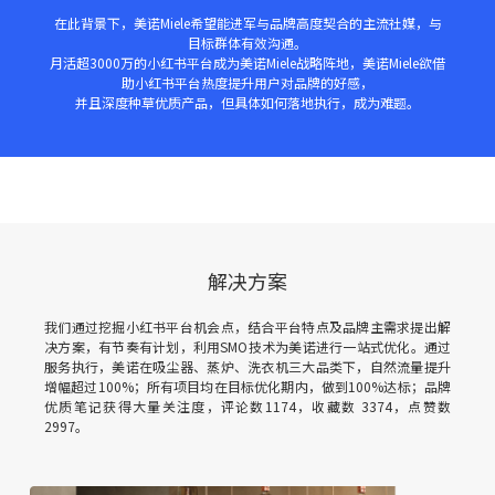
在此背景下，美诺Miele希望能进军与品牌高度契合的主流社媒，与
目标群体有效沟通。
月活超3000万的小红书平台成为美诺Miele战略阵地，美诺Miele欲借
助小红书平台热度提升用户对品牌的好感，
并且深度种草优质产品，但具体如何落地执行，成为难题。
解决方案
我们通过挖掘小红书平台机会点，结合平台特点及品牌主需求提出解
决方案，有节奏有计划，利用SMO技术为美诺进行一站式优化。通过
服务执行，美诺在吸尘器、蒸炉、洗衣机三大品类下，自然流量提升
增幅超过100%；所有项目均在目标优化期内，做到100%达标；品牌
优质笔记获得大量关注度，评论数1174，收藏数 3374，点赞数
2997。