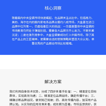
核心洞察
随着国内中央空调市场快速崛起，在品牌关注占比中，包括格力、
美的、海尔在内的国内家电系品牌占据约八成市场，大金虽在进口
品牌中位列第一，仍面临着巨大的挑战：一方面是整体中央空调的
市场教育仍然处于薄弱阶段，需要各大品牌方齐心发力，不断积累
沉淀；二是在激烈竞争中，大金空调要成功打入中国市场，除了其
在产品上的工匠精神，更需要合适的营销策略来塑造大众认知，单
靠优秀的产品撼动市场比较艰难。
解决方案
我们利用自身技术优势，分成了四步来着手处理：一、精准定位目标
群体，实现高效沟通；二、精准定位品牌战场，确定传播平台；三、
精确诊断品牌战况，做到知己知彼；四、高效传播内容，加深用户品
牌认知。从实际的应用效果来看，成效颇为显著，市场反馈良好，获