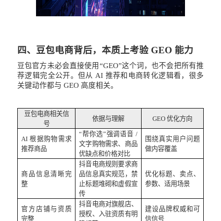
四、豆包电商背后，本质上考验
GEO 能力
豆包官方未必会直接使用
“GEO”这个词，也不会把所有推
荐逻辑完全公开。但从 AI 推荐和电商转化逻辑看，很多
关键动作都与 GEO 高度相关。
豆包电商相关信
依据与理解
GEO 优化方向
号
“帮你选”强调语音 /
AI 根据购物需求
围绕真实用户问题
文字购物需求、商品
推荐商品
做内容覆盖
优缺点和价格对比
抖音电商规则要求商
商品信息清晰完
品信息真实规范，禁
优化标题、卖点、
整
止标题堆砌和虚假宣
参数、适用场景
传
抖音电商对旗舰店、
官方店铺与资质
建设品牌权威和可
授权、入驻资质有明
完整
信信号