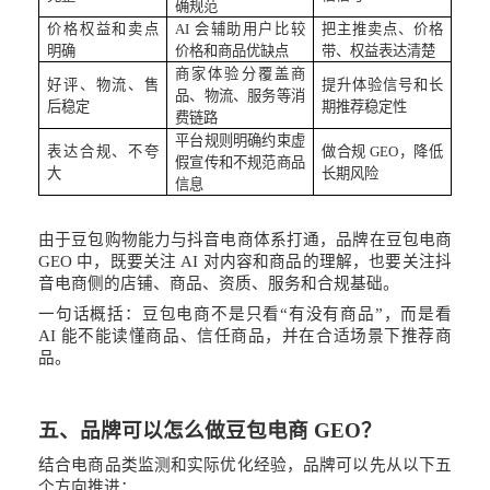
确规范
价格权益和卖点
AI 会辅助用户比较
把主推卖点、价格
明确
价格和商品优缺点
带、权益表达清楚
商家体验分覆盖商
好评、物流、售
提升体验信号和长
品、物流、服务等消
后稳定
期推荐稳定性
费链路
平台规则明确约束虚
表达合规、不夸
做合规
GEO，降低
假宣传和不规范商品
大
长期风险
信息
由于豆包购物能力与抖音电商体系打通，品牌在豆包电商
GEO 中，既要关注 AI 对内容和商品的理解，也要关注抖
音电商侧的店铺、商品、资质、服务和合规基础。
一句话概括：豆包电商不是只看
“有没有商品”，而是看
AI 能不能读懂商品、信任商品，并在合适场景下推荐商
品。
五、品牌可以怎么做豆包电商
GEO？
结合电商品类监测和实际优化经验，品牌可以先从以下五
个方向推进：