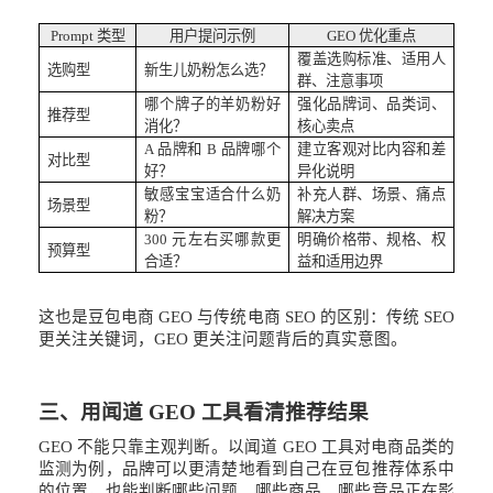
Prompt 类型
用户提问示例
GEO 优化重点
覆盖选购标准、适用人
选购型
新生儿奶粉怎么选？
群、注意事项
哪个牌子的羊奶粉好
强化品牌词、品类词、
推荐型
消化？
核心卖点
A 品牌和 B 品牌哪个
建立客观对比内容和差
对比型
好？
异化说明
敏感宝宝适合什么奶
补充人群、场景、痛点
场景型
粉？
解决方案
300 元左右买哪款更
明确价格带、规格、权
预算型
合适？
益和适用边界
这也是豆包电商
GEO 与传统电商 SEO 的区别：传统 SEO
更关注关键词，GEO 更关注问题背后的真实意图。
三、用闻道
GEO 工具看清推荐结果
GEO 不能只靠主观判断。以闻道 GEO 工具对电商品类的
监测为例，品牌可以更清楚地看到自己在豆包推荐体系中
的位置，也能判断哪些问题、哪些商品、哪些竞品正在影